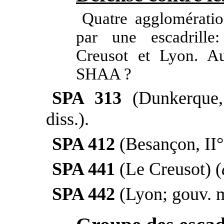
Quatre agglomératio
par une escadrille
Creusot et Lyon. A
SHAA ?
SPA 313
(Dunkerque,
diss.).
SPA 412
(Besançon, II° 
SPA 441
(Le Creusot) (
SPA 442
(Lyon; gouv. mi