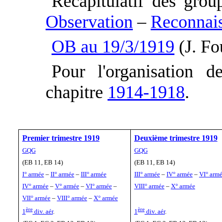
Récapitulatif des gro
Observation
–
Reconnai
OB au 19/3/1919
(J. Fo
Pour l'organisation d
chapitre
1914-1918
.
Premier trimestre 1919
Deuxième trimestre 1919
GQG
GQG
(EB 11, EB 14)
(EB 11, EB 14)
I° armée
–
II° armée
–
III° armée
III° armée
–
IV° armée
–
VI° arm
IV° armée
–
V° armée
–
VI° armée
–
VIII° armée
–
X° armée
VII° armée
–
VIII° armée
–
X° armée
ère
ère
1
div. aér
.
1
div. aér
.