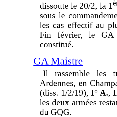
è
dissoute le 20/2, la 1
sous le commandeme
les cas effectif au p
Fin février, le GA
constitué.
GA Maistre
Il rassemble les t
Ardennes, en Champa
(diss. 1/2/19),
I° A.
,
I
les deux armées resta
du GQG.