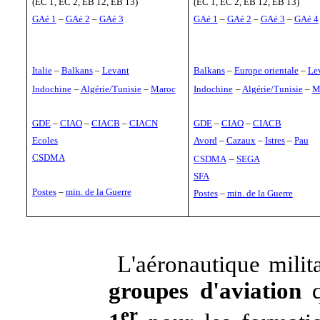
(EC 1, EC 2, EB 12, EB 13)
(EC 1, EC 2, EB 12, EB 13)
GAé 1
–
GAé 2
–
GAé 3
GAé 1
–
GAé 2
–
GAé 3
–
GAé 4
Italie
–
Balkans
–
Levant
Balkans
–
Europe orientale
–
Le
Indochine
–
Algérie/Tunisie
–
Maroc
Indochine
–
Algérie/Tunisie
–
M
GDE
–
CIAO
–
CIACB
–
CIACN
GDE
–
CIAO
–
CIACB
Ecoles
Avord
–
Cazaux
–
Istres
–
Pau
CSDMA
CSDMA
–
SEGA
SFA
Postes
–
min. de la Guerre
Postes
–
min. de la Guerre
L'aéronautique milita
groupes d'aviation
q
er