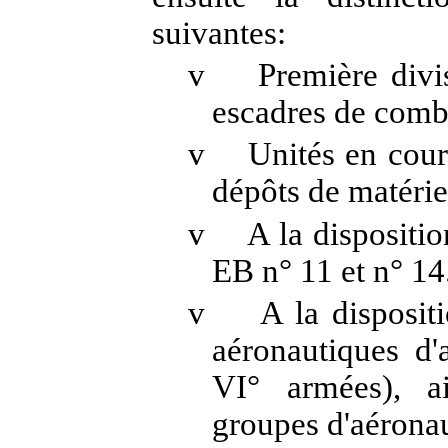
suivantes:
v
Première divi
escadres de comb
v
Unités en cours
dépôts de matéri
v
A la dispositi
EB n° 11 et n° 14
v
A la disposit
aéronautiques d'
VI° armées), a
groupes d'aéronau