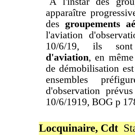
A l'instar des gro
apparaître progressi
des
groupements aé
l'aviation
d'observat
10/6
/19, ils son
d'aviation
, en même 
de démobilisation es
ensembles préfigu
d'observation prévu
10/6/1919, BOG p 17
Locquinaire, Cdt
St