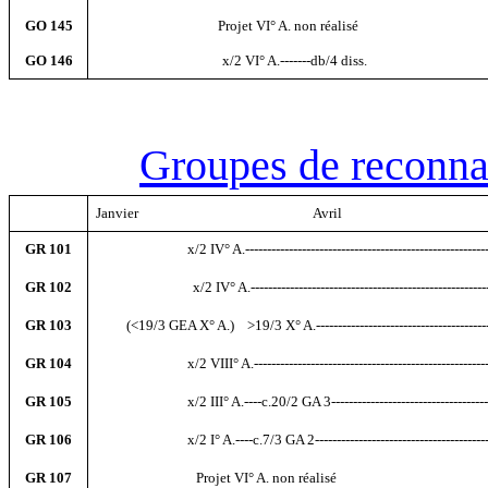
GO 145
----------------------------
Projet VI° A. non réalisé
GO 146
-----------------------------
x/2 VI° A.-------db/4 diss.
Groupes de reconna
Janvier
----------------------------------------
Avril
---------------------------------
GR 101
---------------------
x/2 IV° A.-----------------------------------------------------
GR 102
--------x/2 ---------
x/2 IV° A.------------------------------------------------------
GR 103
-------
(<19/3 GEA X° A.)
---
>19/3 X° A.----------------------------------------
GR 104
---------------------
x/2 VIII° A.---------------------------------------------------
GR 105
---------------------
x/2 III° A.----c.20/2 GA 3--------------------------------------
GR 106
---------------------
x/2 I° A.----c.7/3 GA 2-------------------------------------------
GR 107
-----------------------
Projet VI° A. non réalisé