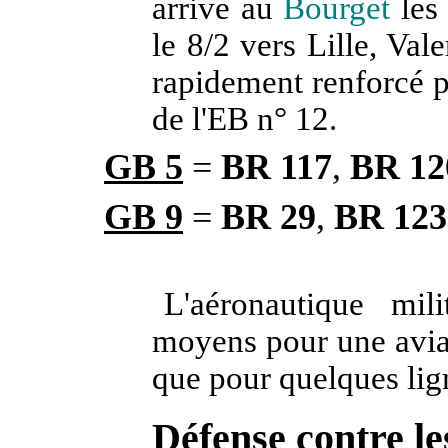
arrive au
Bourget
les
le 8/2 vers Lille, Va
rapidement renforcé p
de l'EB n° 12.
GB 5
=
BR 117
,
BR 12
GB 9
=
BR 29
,
BR
123
L'aéronautique mil
moyens pour une aviat
que pour quelques lig
Défense
contre le