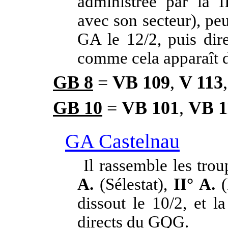
administrée par la I
avec son secteur), peu
GA le 12/2, puis di
comme cela apparaît d
GB 8
=
VB 109
,
V 113
GB 10
=
VB 101
,
VB 1
GA Castelnau
Il rassemble les tro
A.
(Sélestat),
II° A.
(
dissout le 10/2, et l
directs du GQG.