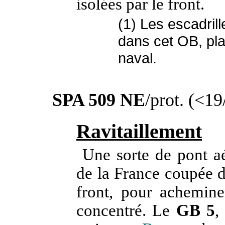
isolées par le front.
(1) Les escadril
dans cet OB, p
naval.
SPA 509 NE
/prot. (<1
Ravitaillement
Une sorte de pont aé
de la France coupée d
front, pour achemine
concentré. Le
GB 5
,