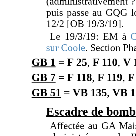
(administrativement ?)
puis passe au GQG lo
12/2 [OB 19/3/19].
Le 19/3/19: EM à
C
sur Coole
. Section Ph
GB 1
=
F 25
,
F 110
,
V 
GB 7
=
F 118
,
F 119
,
F
GB 51
=
VB 135
,
VB 1
Escadre de bomb
Affectée au GA Maist