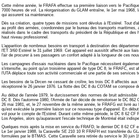
Cette même année, le FRAFA effectue sa première liaison vers le Pacifique a
7000 heures de vol. La réorganisation du GLAM entraîne, le 1er mai 1968, la
qui assurent sa maintenance.
Dès sa création, quatre types de missions sont dévolus à l'Estérel. Tout d'ab
au profit des armées, coordonnées par le bureau des transports maritimes, a
réalisés dans le cadre des transports du président de la République et des h
haut niveau professionnel.
L'apparition de nombreux besoins en transport à destination des départements
l'ET 3/60 Estérel le 31 juillet 1969. Cet appareil est aussitôt affecté aux l
l'air de procurer à ses passagers un confort adapté à la longueur de ces nouv
Les campagnes d'essais nucléaires dans le Pacifique nécessitent également
s'intensifie, au point qu'un troisième appareil de type DC 8, le FRAFC, est af
l'UTA déplace toute son activité commerciale et une partie de ses services 
Les besoins de la Dircen ne cessant de croître, les trois DC 8 affectés aux 
réceptionné le 26 janvier 1976. La flotte des DC 8 du COTAM se compose do
Au début de l'année 1979, le durcissement des normes de bruit admissible 
DC 8. Dès l'automne 1980, l'Armée de l'air décide de remotoriser le DC 862 
26 mai 1981, et, le 27 novembre de la même année, le FRAFG est livré au Bou
qu'est exécutée la première liaison sur ce nouveau type d'appareil. En début
vol pour le compte de l'Estérel. Durant cette même période, le DC 8 62 CF 
Los Angeles, alors qu'auparavant l'escale technique de Montréal était indisp
Quelques mois après la mise en service du FRAFD, le dernier DC 8 62 CF est co
Le 1er janvier 1988, la Caravelle SE 210 10 R FRAFH est transférée du GLAM
formulées par le BTMAS. Cette Caravelle sera retirée du service le 30 juin 