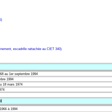
6)
raînement, escadrille rattachée au CIET 340).
968 au 1er septembre 1994
mbre 1994
au 18 mars 1974
974
l
 1966 à 1994