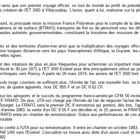
insi que son premier voyage officiel, un tour du monde au profit du préside
 création de l'ET 3/60 à Villacoublay. L'avion, quant à lui, stationne sur l
ord, la principale reste la mission France Polynésie pour le compte de la dir
ériens et de surface (BTMAS) transports de fret ou de personnel vers les di
autes autorités gouvernementales, constituent la troisième des missions de l'
 et des territoires d'outre-mer ainsi que la multiplication des voyages offi
iaisons longues distances vers les pays francophones d'Afrique, la Guyane, les
elles lignes.
 des rotations de plus en plus fréquentes pour acheminer un important matér
fecté le 30 juin 1972 à I'ET 3/60 Estérel pour être principalement utilisé au p
techniques vers Roissy. A partir du 18 mars 1974, les avions de l'ET 3/60 fo
vols longs courriers ne suffisent plus, l'Armée de l'air, une nouvelle fois, s
nc de quatre appareils, trois DC 855 F et un DC 8 62 CF.
sur les aéroports et le succès du programme franco-américain CFM 56 incit
CF FRAFD. De plus, UTA est chargé par l'Armée de l'air de négocier l'achat d
rget. Le FRAFG sera le premier DC 8 remotorisé qui portera, dès lors, l'app
 d'année 1983, la vente d'un DC 8 55 F est décidée et, le 15 janvier, le FRAFB
FRAFD entre en chantier de remotorisation. Grâce aux performances de ces a
ensable.
nfié à l'UTA pour sa remotorisation. Il entre en chantier en octobre 1983, avan
 1/60 vers l'Estérel. L'escadron se trouve ainsi doté d'un avion court et m
1992