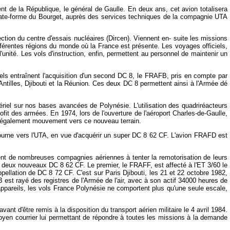
nt de la République, le général de Gaulle. En deux ans, cet avion totalisera
a plate-forme du Bourget, auprès des services techniques de la compagnie UTA
ection du centre d'essais nucléaires (Dircen). Viennent en- suite les missions
fférentes régions du monde où la France est présente. Les voyages officiels,
unité. Les vols d'instruction, enfin, permettent au personnel de maintenir un
ciels entraînent l'acquisition d'un second DC 8, le FRAFB, pris en compte par
 Antilles, Djibouti et la Réunion. Ces deux DC 8 permettent ainsi à l'Armée dé
iel sur nos bases avancées de Polynésie. L'utilisation des quadriréacteurs
rofit des armées. En 1974, lors de l'ouverture de l'aéroport Charles-de-Gaulle,
nt également mouvement vers ce nouveau terrain.
e tourne vers l'UTA, en vue d'acquérir un super DC 8 62 CF. L'avion FRAFD est
ent de nombreuses compagnies aériennes à tenter la remotorisation de leurs
e deux nouveaux DC 8 62 CF. Le premier, le FRAFF, est affecté à l'ET 3/60 le
ellation de DC 8 72 CF. C'est sur Paris Djibouti, les 21 et 22 octobre 1982,
 est rayé des registres de l'Armée de l'air, avec à son actif 34000 heures de
ppareils, les vols France Polynésie ne comportent plus qu'une seule escale,
t d'être remis à la disposition du transport aérien militaire le 4 avril 1984.
oyen courrier lui permettant de répondre à toutes les missions à la demande