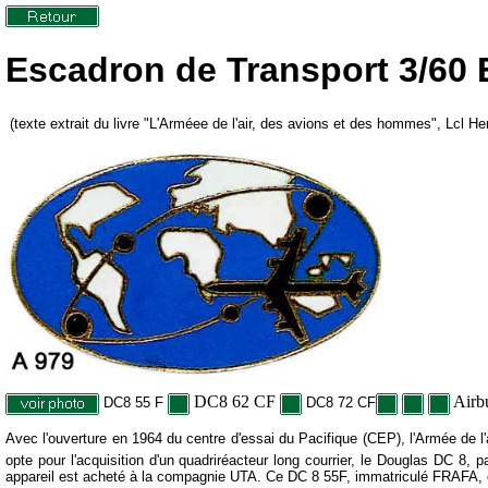
Escadron de Transport 3/60 
(texte extrait du livre "L'Arméee de l'air, des avions et des hommes", Lcl 
DC8 62 CF
Airb
DC8 55 F
DC8 72 CF
Avec l'ouverture en 1964 du centre d'essai du Pacifique (CEP), l'Armée de l'a
opte pour l'acquisition d'un quadriréacteur long courrier, le Douglas DC 8, 
appareil est acheté à la compagnie UTA. Ce DC 8 55F, immatriculé FRAFA, est