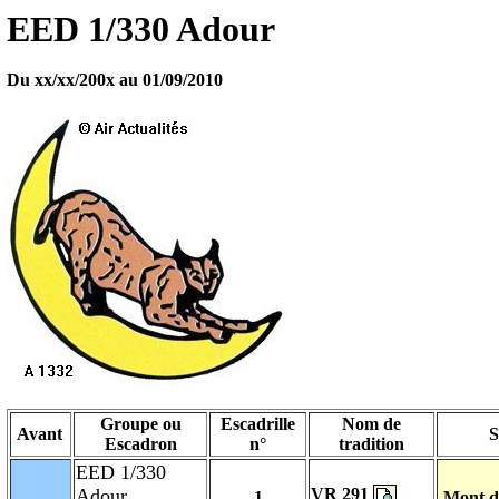
EED 1/330 Adour
Du xx/xx/200x au 01/09/2010
Groupe ou
Escadrille
Nom de
Avant
S
Escadron
n°
tradition
EED 1/330
Adour
VR 291
1
Mont d