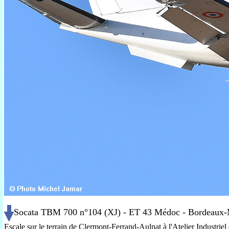
Socata TBM 700 n°104 (XJ) - ET 43 Médoc - Bordeaux-M
Escale sur le terrain de Clermont-Ferrand-Aulnat à l'Atelier Industrie