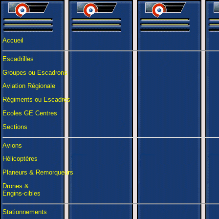
Accueil
Escadrilles
Groupes ou Escadrons
Aviation Régionale
Régiments ou Escadres
Ecoles GE Centres
Sections
Avions
Hélicoptères
Planeurs & Remorqueurs
Drones &
Engins-cibles
Stationnements