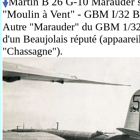
Martin B 26 G-10 Marauder 
"Moulin à Vent" - GBM I/32 
Autre "Marauder" du GBM 1/32
d'un Beaujolais réputé (appaareil
"Chassagne").