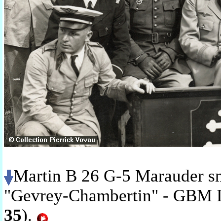
Martin B 26 G-5 Marauder s
"Gevrey-Chambertin" - GBM I
35
).