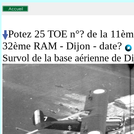
Potez 25 TOE n°? de la 11èm
32ème RAM - Dijon - date?
Survol de la base aérienne de D