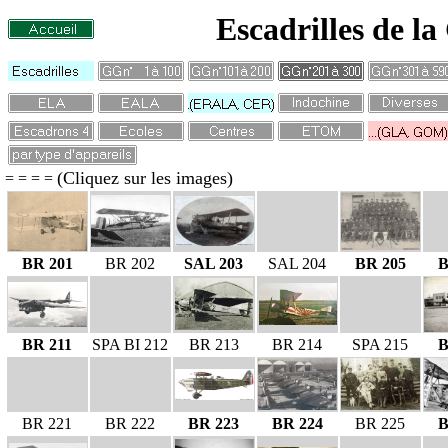
Escadrilles de l
(Cliquez sur les images)
= = = =
BR 201
BR 202
SAL 203
SAL 204
BR 205
B
BR 211
SPA BI 212
BR 213
BR 214
SPA 215
B
BR 221
BR 222
BR 223
BR 224
BR 225
B