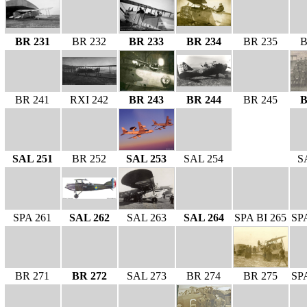
BR 231
BR 232
BR 233
BR 234
BR 235
B
BR 241
RXI 242
BR 243
BR 244
BR 245
B
SAL 251
BR 252
SAL 253
SAL 254
S
SPA 261
SAL 262
SAL 263
SAL 264
SPA BI 265
SP
BR 271
BR 272
SAL 273
BR 274
BR 275
SP