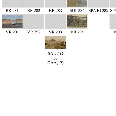
BR 281
BR 282
BR 283
SOP 284
SPA BI 285
SP
VR 291
VR 292
VR 293
VR 294
V
SAL 253
36
GAA(13)