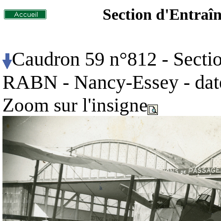
Section d'Entra
Caudron 59 n°812 - Secti
RABN - Nancy-Essey
- da
Zoom sur l'insigne