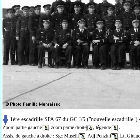
1ère escadrille SPA 67 du GC I/5 ("nouvelle escadrille") -
Zoom partie gauche
, zoom partie droite
, légende
.
Assis, de gauche à droite : Sgc Muselli
, Adj Penzini
, Ltt Girau