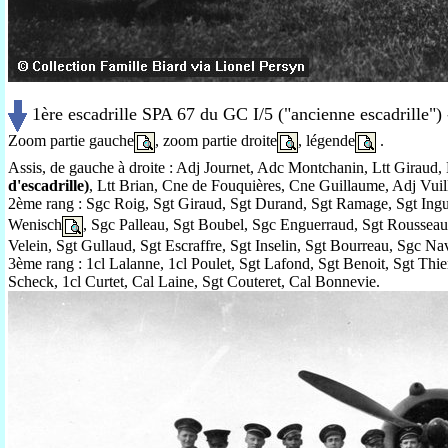
1ère escadrille SPA 67 du GC I/5 ("ancienne escadrille")
Zoom partie gauche
, zoom partie droite
, légende
.
Assis, de gauche à droite : Adj Journet, Adc Montchanin, Ltt Giraud
d'escadrille)
, Ltt Brian, Cne de Fouquières, Cne Guillaume, Adj Vuil
2ème rang : Sgc Roig, Sgt Giraud, Sgt Durand, Sgt Ramage, Sgt Ingu
Wenisch
, Sgc Palleau, Sgt Boubel, Sgc Enguerraud, Sgt Rousseau, 
Velein, Sgt Gullaud, Sgt Escraffre, Sgt Inselin, Sgt Bourreau, Sgc Na
3ème rang : 1cl Lalanne, 1cl Poulet, Sgt Lafond, Sgt Benoit, Sgt Thi
Scheck, 1cl Curtet, Cal Laine, Sgt Couteret, Cal Bonnevie.