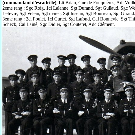
(commandant d'escadrille)
, Ltt Brian, Cne de Fouquières, Adj Vuil
2ème rang : Sgc Roig, 1cl Lalanne, Sgt Durand, Sgt Gullaud, Sgc Wen
Lefèvre, Sgt Velein, Sgt marec, Sgt Inselin, Sgt Bourreau, Sgt Giraud
3ème rang : 2cl Poulet, 1cl Curtet, Sgt Lafond, Cal Bonnevie, Sgt Th
Scheck, Cal Lainé, Sgc Didier, Sgt Couteret, Adc Clément.