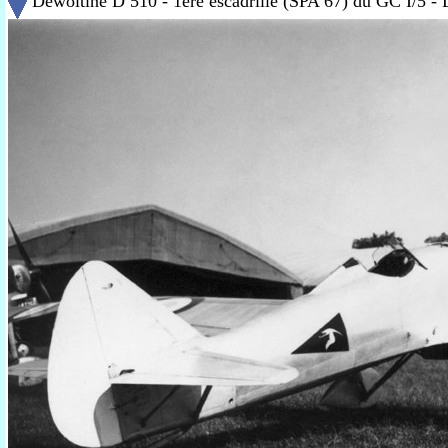
Dewoitine D 510 - 1ère escadrille (SPA 67) du GC I/5 - 