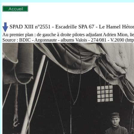
SPAD XIII n°2551 - Escadrille SPA 67 - Le Hamel Hétom
Au premier plan : de gauche à droite pilotes adjudant Adrien Mion, li
Source : BDIC - Argonnaute - albums Valois - 274/081 - V.2690 (http:/