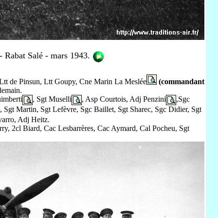
 - Rabat Salé - mars 1943.
, Ltt de Pinsun, Ltt Goupy, Cne Marin La Meslée
(commandant
lemain.
imberti
, Sgt Muselli
, Asp Courtois, Adj Penzini
,Sgc
Sgt Martin, Sgt Lefèvre, Sgc Baillet, Sgt Sharec, Sgc Didier, Sgt
varro, Adj Heitz.
erry, 2cl Biard, Cac Lesbarrères, Cac Aymard, Cal Pocheu, Sgt