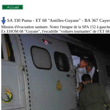
SA 330 Puma - ET 68 "Antilles-Guyane" - BA 367 Caye
Mission d'évacuation sanitaire. Notez l'insigne de la SPA 152 à gauche 
Ex EHOM 68 "Guyane", l'escadrille "voilures tournantes" de l’ET 68 "