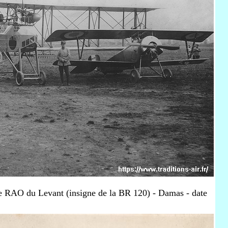
e RAO du Levant (insigne de la BR 120) - Damas - date