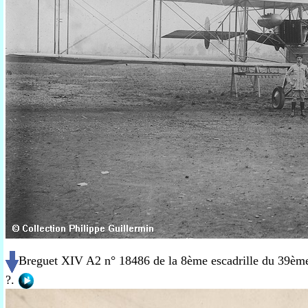
Breguet XIV A2 n° 18486 de la 8ème escadrille du 39èm
?.