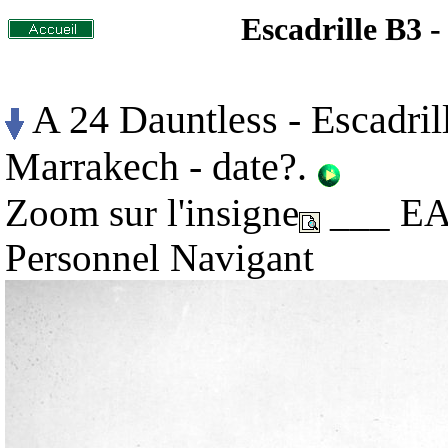
Escadrille B3
A 24 Dauntless - Escadri
Marrakech - date?.
Zoom sur l'insigne
___ EAP
Personnel Navigant