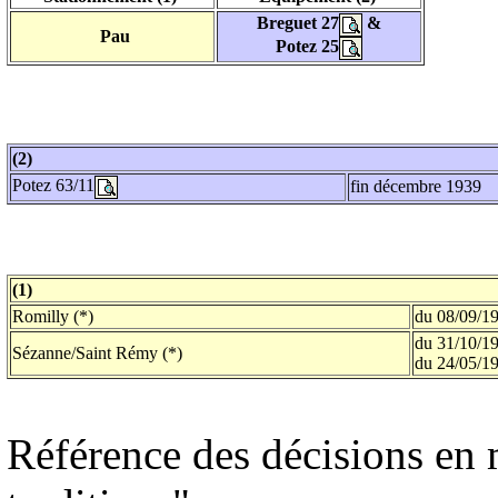
Breguet 27
&
Pau
Potez 25
(2)
Potez 63/11
fin décembre 1939
(1)
Romilly (*)
du 08/09/1
du 31/10/19
Sézanne/Saint Rémy (*)
du 24/05/1
Référence des décisions en 