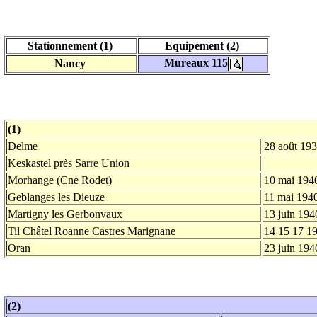
Stationnement (1)
Equipement (2)
Mureaux 115
Nancy
(1)
Delme
28 août 19
Keskastel près Sarre Union
Morhange (Cne Rodet)
10 mai 194
Geblanges les Dieuze
11 mai 194
Martigny les Gerbonvaux
13 juin 194
Til Châtel Roanne Castres Marignane
14 15 17 19
Oran
23 juin 194
(2)