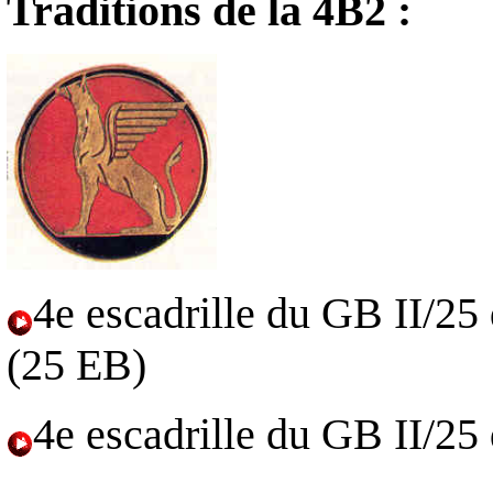
Traditions de la 4B2 :
4e escadrille du GB II/2
(25 EB)
4e escadrille du GB II/25