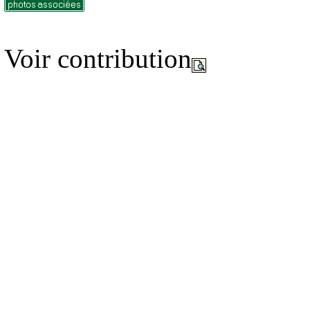
Voir contribution