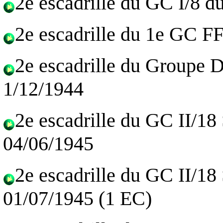
2e escadrille du GC I/8 
2e escadrille du 1e GC F
2e escadrille du Groupe 
1/12/1944
2e escadrille du GC II/18
04/06/1945
2e escadrille du GC II/18
01/07/1945 (1 EC)