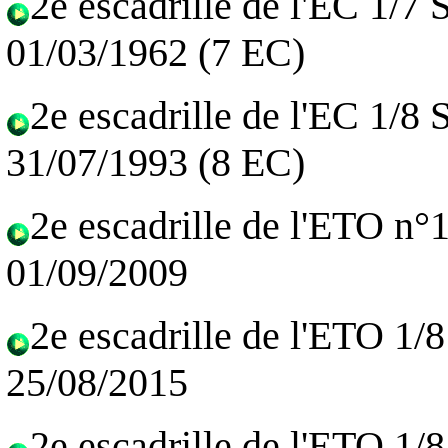
2e escadrille de l'EC 1/7
01/03/1962 (7 EC)
2e escadrille de l'EC 1/8
31/07/1993 (8 EC)
2e escadrille de l'ETO n°
01/09/2009
2e escadrille de l'ETO 1/
25/08/2015
2e escadrille de l'ETO 1/