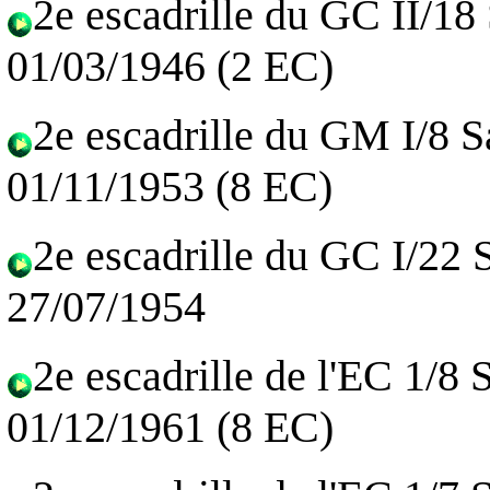
2e escadrille du GC II/18
01/03/1946 (2 EC)
2e escadrille du GM I/8 
01/11/1953 (8 EC)
2e escadrille du GC I/22 
27/07/1954
2e escadrille de l'EC 1/8
01/12/1961 (8 EC)