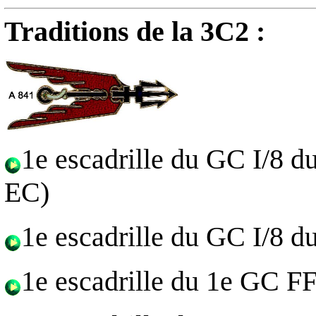
Traditions de la 3C2 :
1e escadrille du GC I/8 d
EC)
1e escadrille du GC I/8 
1e escadrille du 1e GC F