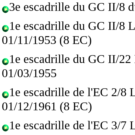
3e escadrille du GC II/8 
1e escadrille du GC II/8
01/11/1953 (8 EC)
1e escadrille du GC II/2
01/03/1955
1e escadrille de l'EC 2/8
01/12/1961 (8 EC)
1e escadrille de l'EC 3/7