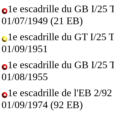
1e escadrille du GB I/25 
01/07/1949 (21 EB)
1e escadrille du GT I/25 
01/09/1951
1e escadrille du GB I/25 
01/08/1955
1e escadrille de l'EB 2/9
01/09/1974 (92 EB)