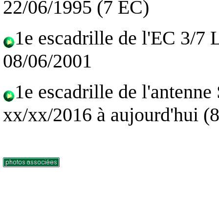
22/06/1995 (7 EC)
1e escadrille de l'EC 3/7
08/06/2001
1e escadrille de l'ante
xx/xx/2016 à aujourd'hui
(8