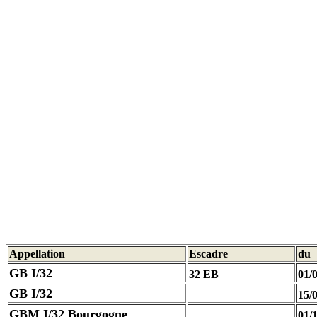
Appellation
Escadre
du
GB I/32
32 EB
01/
GB I/32
15/
GBM I/32 Bourgogne
01/