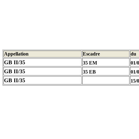
Appellation
Escadre
du
GB II/35
35 EM
01/
GB II/35
35 EB
01/
GB II/35
15/