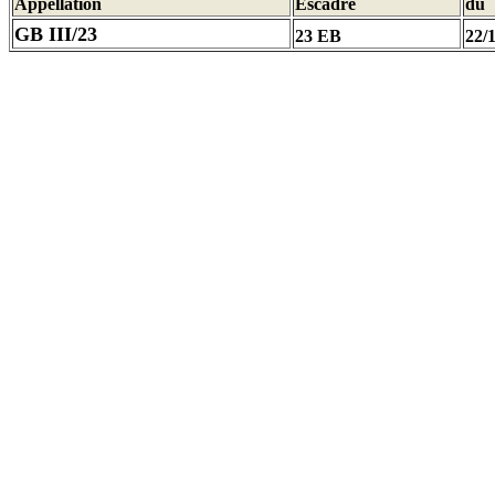
Appellation
Escadre
du
GB III/23
23 EB
22/