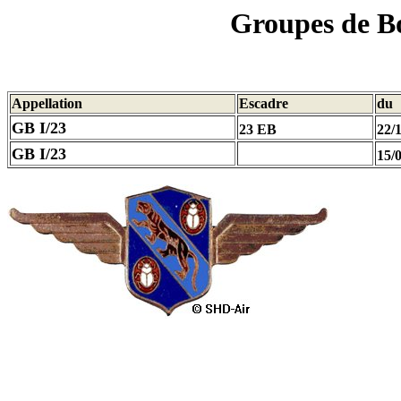
Groupes de 
Appellation
Escadre
du
GB I/23
23 EB
22/
GB I/23
15/