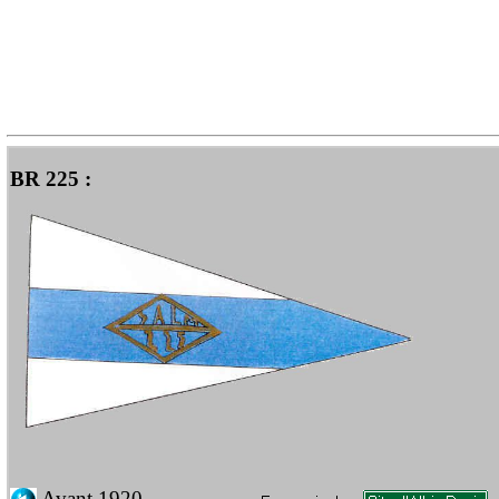
BR 225 :
Avant 1920