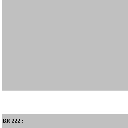
BR 222 :