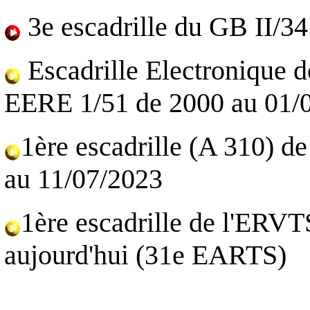
3e escadrille du GB II/3
Escadrille Electronique d
EERE 1/51 de 2000 au 01/
1ère escadrille (A 310) d
au 11/07/2023
1ère escadrille de l'
ERVTS 
aujourd'hui (31e EARTS)