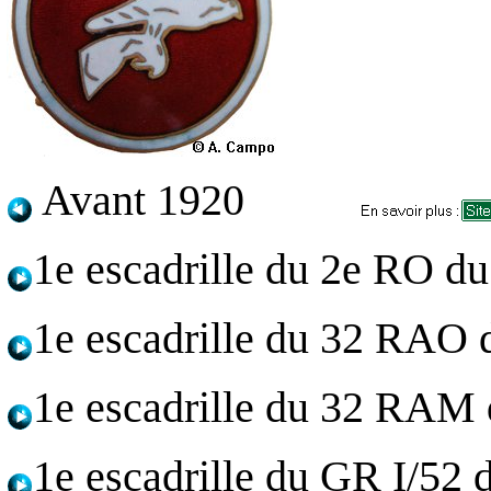
Avant 1920
1e escadrille du 2e RO d
1e escadrille du 32 RAO 
1e escadrille du 32 RAM 
1e escadrille du GR I/52