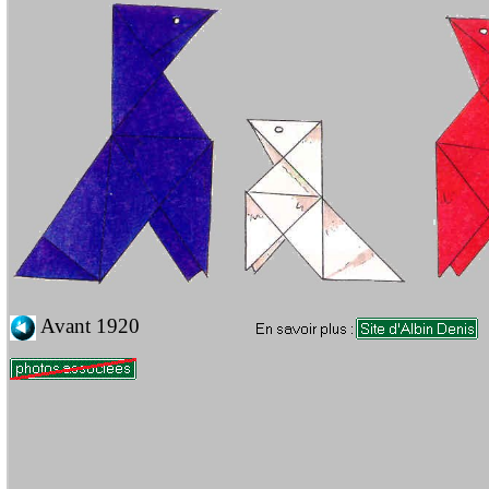
Avant 1920