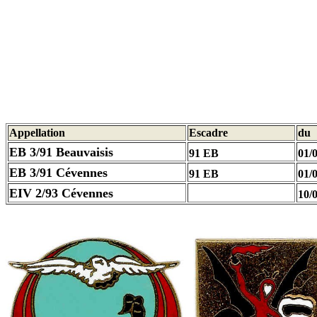
Appellation
Escadre
du
EB 3/91 Beauvaisis
91 EB
01/
EB 3/91 Cévennes
91 EB
01/
EIV 2/93 Cévennes
10/