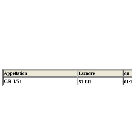
Appellation
Escadre
du
GR I/51
51 ER
01/