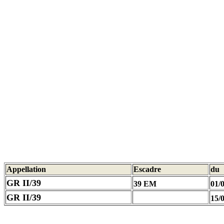
Appellation
Escadre
du
GR II/39
39 EM
01/
GR II/39
15/