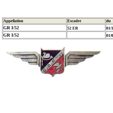
Appellation
Escadre
du
GR I/52
52 ER
01/
GR I/52
01/