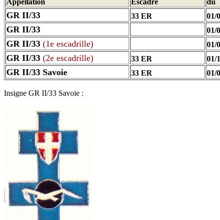
Appellation
Escadre
du
GR II/33
33 ER
01/
GR II/33
01/
GR II/33
(1e escadrille)
01/
GR II/33
(2e escadrille)
33 ER
01/
GR II/33 Savoie
33 ER
01/
Insigne GR II/33 Savoie :