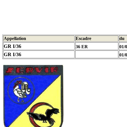
Appellation
Escadre
du
GR I/36
36 ER
01/
GR I/36
01/