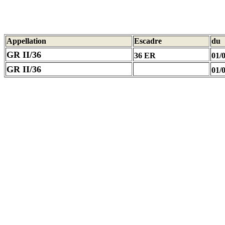
Appellation
Escadre
du
GR II/36
36 ER
01/
GR II/36
01/