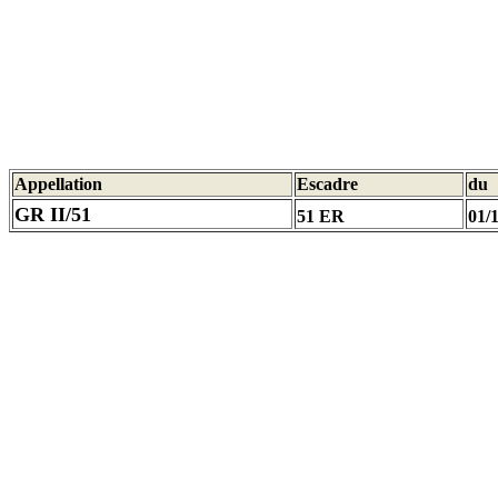
Appellation
Escadre
du
GR II/51
51 ER
01/