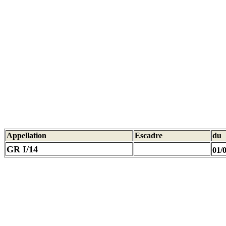
Appellation
Escadre
du
GR I/14
01/