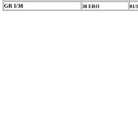
GR I/38
38 ERO
01/