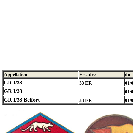
Appellation
Escadre
du
GR I/33
33 ER
01/
GR I/33
01/
GR I/33 Belfort
33 ER
01/