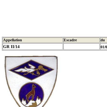
Appellation
Escadre
du
GR II/14
01/