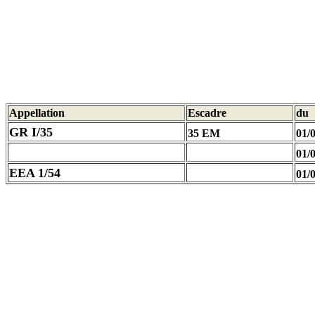
Appellation
Escadre
du
GR I/35
35 EM
01/
01/
EEA 1/54
01/