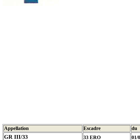
Appellation
Escadre
du
GR III/33
33 ERO
01/