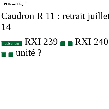
Caudron R 11 : retrait juill
14
RXI 239
RXI
24
unité ?