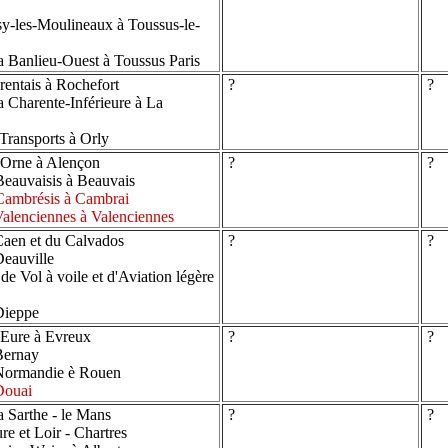
y-les-Moulineaux à Toussus-le-
 Banlieu-Ouest à Toussus Paris
entais à Rochefort
?
?
 Charente-Inférieure à La
Transports à Orly
'Orne à Alençon
?
?
eauvaisis à Beauvais
Cambrésis à Cambrai
alenciennes à Valenciennes
aen et du Calvados
?
?
eauville
 Vol à voile et d'Aviation légère
Dieppe
'Eure à Evreux
?
?
Bernay
Normandie è Rouen
Douai
 Sarthe - le Mans
?
?
e et Loir - Chartres