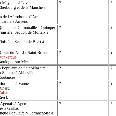
a Mayenne à Laval
?
?
herbourg et de la Manche à
n de l'Aérodrome d'Arras
icardie à Amiens
uimper et Cornouaille à Quimper
?
?
nistère, Section de Morlaix à
nistère, Section de Brest à
Côtes du Nord à Saint-Brieuc
?
?
Dunkerque
Boulogne sur Mer
 Populaire de Saint-Nazaire
?
?
a Somme à Abbeville
Coutances
Morbihan à Vannes
?
?
Dinard
alais
Berck
'Agenais à Agen
?
?
es à Gaillac
que Populaire Villefranchoise à