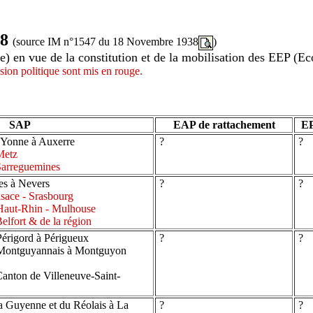
38
(source IM n°1547 du 18 Novembre 1938
)
) en vue de la constitution et de la mobilisation des EEP (Ec
ion politique sont mis en rouge.
SAP
EAP de rattachement
EP
'Yonne à Auxerre
?
?
Metz
Sarreguemines
es à Nevers
?
?
sace - Srasbourg
Haut-Rhin - Mulhouse
lfort & de la région
érigord à Périgueux
?
?
Montguyannais à Montguyon
anton de Villeneuve-Saint-
a Guyenne et du Réolais à La
?
?