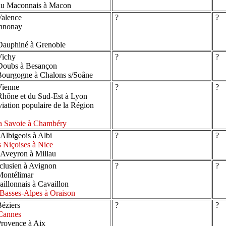
du Maconnais à Macon
Valence
?
?
Annonay
Dauphiné à Grenoble
Vichy
?
?
Doubs à Besançon
Bourgogne à Chalons s/Soâne
Vienne
?
?
hône et du Sud-Est à Lyon
ation populaire de la Région
la Savoie à Chambéry
Albigeois à Albi
?
?
 Niçoises à Nice
'Aveyron à Millau
lusien à Avignon
?
?
Montélimar
illonnais à Cavaillon
Basses-Alpes à Oraison
éziers
?
?
 Cannes
rovence à Aix