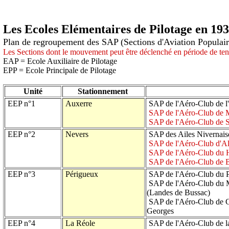
Les Ecoles Elémentaires de Pilotage en 19
Plan de regroupement des SAP (Sections d'Aviation Populaire
Les Sections dont le mouvement peut être déclenché en période de tens
EAP = Ecole Auxiliaire de Pilotage
EPP = Ecole Principale de Pilotage
Unité
Stationnement
EEP n°1
Auxerre
SAP de l'Aéro-Club de l
SAP de l'Aéro-Club de 
SAP de l'Aéro-Club de 
EEP n°2
Nevers
SAP des Ailes Nivernais
SAP de l'Aéro-Club d'Al
SAP de l'Aéro-Club du 
SAP de l'Aéro-Club de Be
EEP n°3
Périgueux
SAP de l'Aéro-Club du P
SAP de l'Aéro-Club du 
(Landes de Bussac)
SAP de l'Aéro-Club de C
Georges
EEP n°4
La Réole
SAP de l'Aéro-Club de l