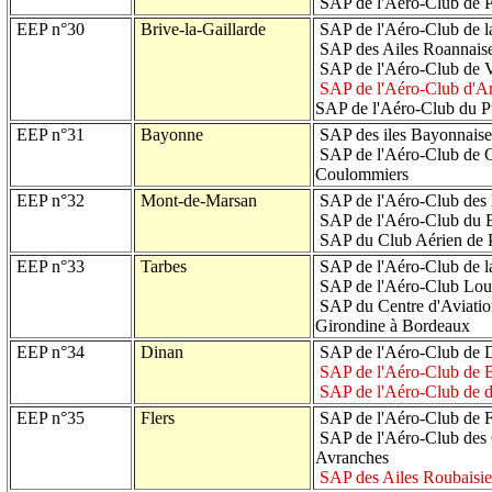
SAP de l'Aéro-Club de P
EEP n°30
Brive-la-Gaillarde
SAP de l'Aéro-Club de l
SAP des Ailes Roannais
SAP de l'Aéro-Club de 
SAP de l'Aéro-Club d'A
SAP de l'Aéro-Club du 
EEP n°31
Bayonne
SAP des iles Bayonnais
SAP de l'Aéro-Club de C
Coulommiers
EEP n°32
Mont-de-Marsan
SAP de l'Aéro-Club des
SAP de l'Aéro-Club du B
SAP du Club Aérien de P
EEP n°33
Tarbes
SAP de l'Aéro-Club de la
SAP de l'Aéro-Club Loui
SAP du Centre d'Aviatio
Girondine à Bordeaux
EEP n°34
Dinan
SAP de l'Aéro-Club de 
SAP de l'Aéro-Club de 
SAP de l'Aéro-Club de d
EEP n°35
Flers
SAP de l'Aéro-Club de F
SAP de l'Aéro-Club des 
Avranches
SAP des Ailes Roubaisi