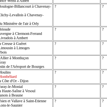
ice Weiss à Albert
oulogne-Billancourt à Chavenay-
?
?
lichy-Levallois à Chavenay-
Ministère de l'air à Orly
Brioude
?
?
uvergne à Clermont-Ferrand
ivradois à Ambert
a Creuse à Guéret
?
?
Limousin à Limoges
rbois
Allier à Montluçon
?
?
Gray
stin de l'Aéroport de Bourges
Moulins
?
?
ontbéliard
a Côte d'Or - Dijon
aray-le-Monial
?
?
a Haute-Saône à Vesoul
unois à Beaune
ien et Vallave à Saint-Etienne
?
?
ons-le-Saunier