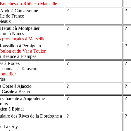
 Bouches-du-Rhône à Marseille
'Aude à Carcassonne
?
?
Ile de France
 Meaux
Hérault à Montpellier
?
?
Gard à Nimes
 provençales à Marseille
oussillon à Perpignan
?
?
oulon et du Var à Toulon
a Beauce à Etampes
es à Rodez
?
?
sconnais à Tarascon
ontarlier
les
a Corse à Ajaccio
?
?
 Casale à Bastia
a Charente à Angoulème
?
?
ours
ien à Epinal
laire des Rives de la Dordogne à
?
?
rt à Orly