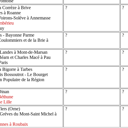
ontoise
a Corrèze à Brive
?
?
es à Roanne
Voirons-Soléve à Annemasse
mbérieu
Puy
es - Bayonne Parme
?
?
oulommiers et de la Brie à
 Landes à Mont-de-Marsan
?
?
éarn et Charles Macé à Pau
aris
 Bigorre à Tarbes
?
?
s Bossoutrot - Le Bourget
n Populaire de la Région
Dinan
?
?
Béthune
e Lille
lers (Orne)
?
?
Gréves du Mont-Saint Michel à
ennes à Roubaix