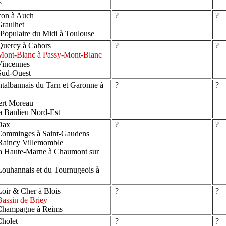
e
con à Auch
?
?
raulhet
Populaire du Midi à Toulouse
Quercy à Cahors
?
?
Mont-Blanc à Passy-Mont-Blanc
Vincennes
Sud-Ouest
albannais du Tarn et Garonne à
?
?
ert Moreau
a Banlieu Nord-Est
Dax
?
?
Comminges à Saint-Gaudens
Raincy Villemomble
a Haute-Marne à Chaumont sur
ouhannais et du Tournugeois à
oir & Cher à Blois
?
?
assin de Briey
Champagne à Reims
holet
?
?