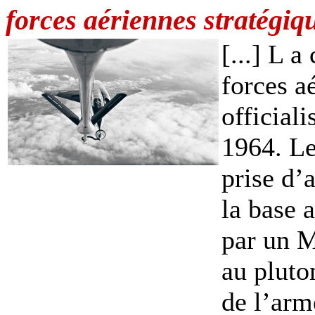
forces aériennes stratégiq
[...] L 
forces a
official
1964. Le
prise d’a
la base 
par un 
au pluto
de l’arm