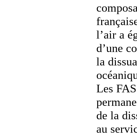
composan
français
l’air a 
d’une co
la dissu
océaniqu
Les FAS 
permanen
de la dis
au servi