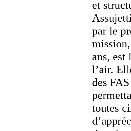
et struct
Assujett
par le p
mission,
ans, est
l’air. E
des FAS
permetta
toutes c
d’appréc