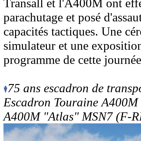
Transall et l'A400M ont effe
parachutage et posé d'assau
capacités tactiques. Une cé
simulateur et une expositio
programme de cette journée 
75 ans escadron de transpo
Escadron Touraine
A400M 
A400M "Atlas" MSN7 (F-RB