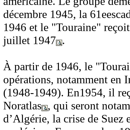
américaine. Le groupe démé
décembre 1945, la 61eescadr
1946 et le "Touraine" reçoit
juillet 1947
.
À partir de 1946, le "Toura
opérations, notamment en In
(1948-1949). En1954, il re
Noratlas
, qui seront notam
d’Algérie, la crise de Suez 