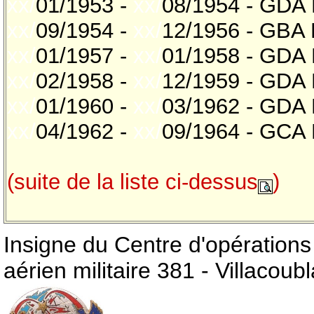
xx/
01/1953 -
xx/
08/1954 - GDA F
xx/
09/1954 -
xx/
12/1956 - GBA 
xx/
01/1957 -
xx/
01/1958 - GDA P
xx/
02/1958 -
xx/
12/1959 - GDA 
xx/
01/1960 -
xx/
03/1962 - GDA
xx/
04/1962 -
xx/
09/1964 - GCA
(suite de la liste ci-dessus
)
Insigne du Centre d'opératio
aérien militaire 381 - Villacoub