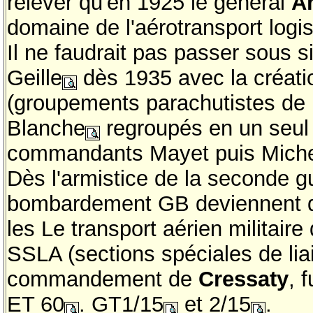
relever qu'en 1925 le général
A
domaine de l'aérotransport logis
Il ne faudrait pas passer sous s
Geille
dès 1935 avec la créati
(groupements parachutistes de l
Blanche
regroupés en un seul
commandants Mayet puis Miche
Dès l'armistice de la seconde 
bombardement GB deviennent d
les Le transport aérien militair
SSLA (sections spéciales de lia
commandement de
Cressaty
, 
ET 60
. GT1/15
et 2/15
.